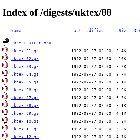
Index of /digests/uktex/88
Name
Last modified
Size
De
Parent Directory
uktex.01.gz
uktex.02.gz
uktex.03.gz
uktex.04.gz
uktex.05.gz
uktex.06.gz
uktex.07.gz
uktex.08.gz
uktex.09.gz
uktex.10.gz
uktex.11.gz
uktex.12.gz