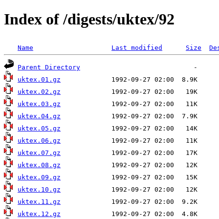
Index of /digests/uktex/92
Name
Last modified
Size
De
Parent Directory
uktex.01.gz
uktex.02.gz
uktex.03.gz
uktex.04.gz
uktex.05.gz
uktex.06.gz
uktex.07.gz
uktex.08.gz
uktex.09.gz
uktex.10.gz
uktex.11.gz
uktex.12.gz