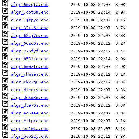
algr_6wvqta.enc
algr_7cbt5m.enc
algr_7jzpyg.enc
algr_32il6z.enc
algr_62cj7n.enc
algr_66zd6s.enc
algr_226fyf.enc
algr_b53fje.enc
algr_bwwxle.enc
algr_chmses.enc
algr_ck23qu.enc
algr_dfcgiv.enc
algr_dokm3m.enc
algr_dte76s.enc
algr_ec6aae.enc
algr_eltpie.enc
algr_es2wca.enc
algr_evb22y.enc