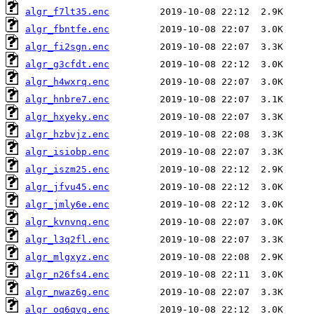
algr_f7lt35.enc
algr_fbntfe.enc
algr_fi2sgn.enc
algr_g3cfdt.enc
algr_h4wxrq.enc
algr_hnbre7.enc
algr_hxyeky.enc
algr_hzbvjz.enc
algr_isiobp.enc
algr_iszm25.enc
algr_jfvu45.enc
algr_jmly6e.enc
algr_kvnvnq.enc
algr_l3q2fl.enc
algr_mlgxyz.enc
algr_n26fs4.enc
algr_nwaz6g.enc
algr_oq6qvg.enc