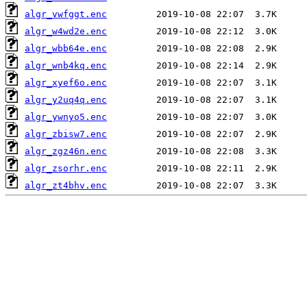
algr_vwfggt.enc
algr_w4wd2e.enc
algr_wbb64e.enc
algr_wnb4kq.enc
algr_xyef6o.enc
algr_y2uq4q.enc
algr_ywnyo5.enc
algr_zbisw7.enc
algr_zgz46n.enc
algr_zsorhr.enc
algr_zt4bhv.enc