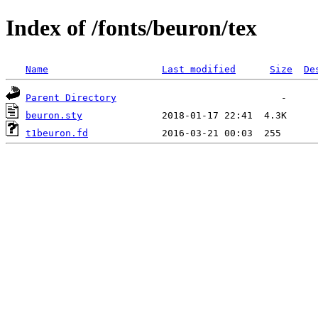
Index of /fonts/beuron/tex
Name
Last modified
Size
De
Parent Directory
beuron.sty
t1beuron.fd