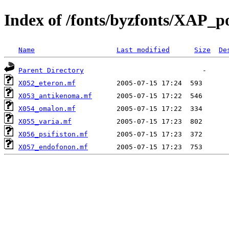
Index of /fonts/byzfonts/XAP_p
Name
Last modified
Size
De
Parent Directory
X052_eteron.mf
X053_antikenoma.mf
X054_omalon.mf
X055_varia.mf
X056_psifiston.mf
X057_endofonon.mf