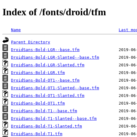
Index of /fonts/droid/tfm
Name
Last mo
Parent Directory
DroidSans-Bold-LGR--base.tfm
DroidSans-Bold-LGR-Slanted--base.tfm
DroidSans-Bold-LGR-Slanted.tfm
DroidSans-Bold-LGR.tfm
DroidSans-Bold-OT1--base.tfm
DroidSans-Bold-OT1-Slanted--base.tfm
DroidSans-Bold-OT1-Slanted.tfm
DroidSans-Bold-OT1.tfm
DroidSans-Bold-T1--base.tfm
DroidSans-Bold-T1-Slanted--base.tfm
DroidSans-Bold-T1-Slanted.tfm
DroidSans-Bold-T1.tfm