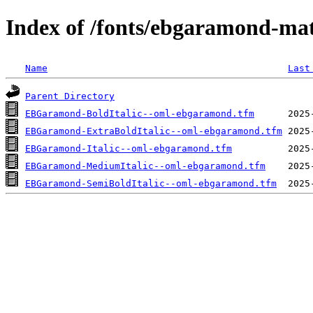
Index of /fonts/ebgaramond-ma
Name
Last
Parent Directory
EBGaramond-BoldItalic--oml-ebgaramond.tfm
EBGaramond-ExtraBoldItalic--oml-ebgaramond.tfm
EBGaramond-Italic--oml-ebgaramond.tfm
EBGaramond-MediumItalic--oml-ebgaramond.tfm
EBGaramond-SemiBoldItalic--oml-ebgaramond.tfm