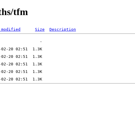
ths/tfm
 modified
Size
Description