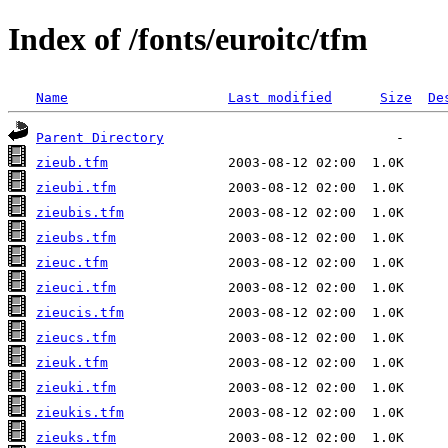
Index of /fonts/euroitc/tfm
Name
Last modified
Size
De
Parent Directory
zieub.tfm
zieubi.tfm
zieubis.tfm
zieubs.tfm
zieuc.tfm
zieuci.tfm
zieucis.tfm
zieucs.tfm
zieuk.tfm
zieuki.tfm
zieukis.tfm
zieuks.tfm