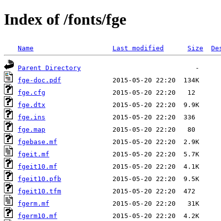
Index of /fonts/fge
Name
Last modified
Size
De
Parent Directory
fge-doc.pdf
fge.cfg
fge.dtx
fge.ins
fge.map
fgebase.mf
fgeit.mf
fgeit10.mf
fgeit10.pfb
fgeit10.tfm
fgerm.mf
fgerm10.mf