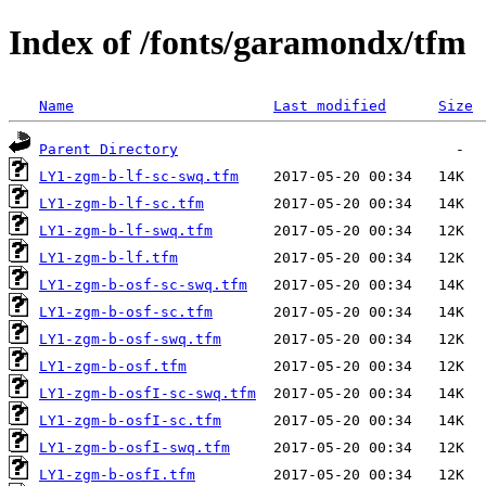
Index of /fonts/garamondx/tfm
Name
Last modified
Size
Parent Directory
LY1-zgm-b-lf-sc-swq.tfm
LY1-zgm-b-lf-sc.tfm
LY1-zgm-b-lf-swq.tfm
LY1-zgm-b-lf.tfm
LY1-zgm-b-osf-sc-swq.tfm
LY1-zgm-b-osf-sc.tfm
LY1-zgm-b-osf-swq.tfm
LY1-zgm-b-osf.tfm
LY1-zgm-b-osfI-sc-swq.tfm
LY1-zgm-b-osfI-sc.tfm
LY1-zgm-b-osfI-swq.tfm
LY1-zgm-b-osfI.tfm