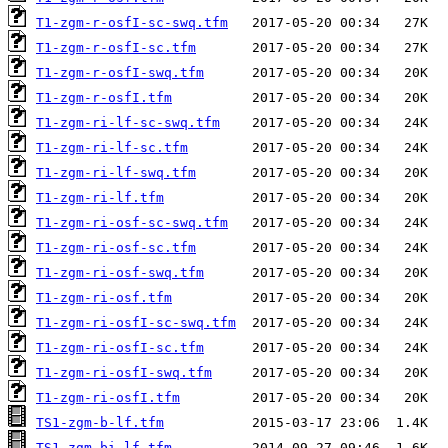
T1-zgm-r-osfI-sc-swq.tfm
T1-zgm-r-osfI-sc.tfm
T1-zgm-r-osfI-swq.tfm
T1-zgm-r-osfI.tfm
T1-zgm-ri-lf-sc-swq.tfm
T1-zgm-ri-lf-sc.tfm
T1-zgm-ri-lf-swq.tfm
T1-zgm-ri-lf.tfm
T1-zgm-ri-osf-sc-swq.tfm
T1-zgm-ri-osf-sc.tfm
T1-zgm-ri-osf-swq.tfm
T1-zgm-ri-osf.tfm
T1-zgm-ri-osfI-sc-swq.tfm
T1-zgm-ri-osfI-sc.tfm
T1-zgm-ri-osfI-swq.tfm
T1-zgm-ri-osfI.tfm
TS1-zgm-b-lf.tfm
TS1-zgm-bi-lf.tfm