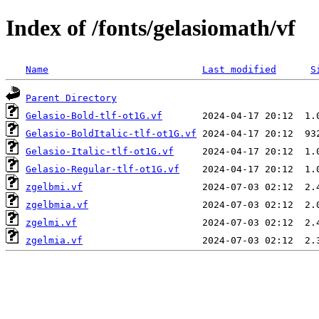
Index of /fonts/gelasiomath/vf
Name
Last modified
S
Parent Directory
Gelasio-Bold-tlf-ot1G.vf
Gelasio-BoldItalic-tlf-ot1G.vf
Gelasio-Italic-tlf-ot1G.vf
Gelasio-Regular-tlf-ot1G.vf
zgelbmi.vf
zgelbmia.vf
zgelmi.vf
zgelmia.vf