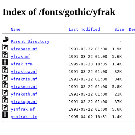
Index of /fonts/gothic/yfrak
Name
Last modified
Size
De
Parent Directory
yfrabase.mf
yfrak.mf
yfrak.tfm
yfraklow.mf
yfrakmis.mf
yfraknum.mf
yfrakoth.mf
yfrakupp.mf
ysmfrak.mf
ysmfrak.tfm