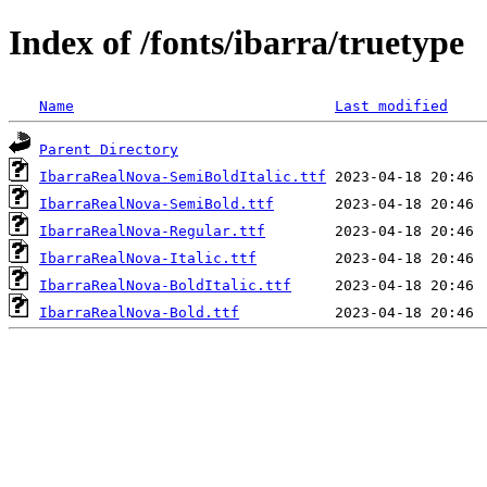
Index of /fonts/ibarra/truetype
Name
Last modified
Parent Directory
IbarraRealNova-SemiBoldItalic.ttf
IbarraRealNova-SemiBold.ttf
IbarraRealNova-Regular.ttf
IbarraRealNova-Italic.ttf
IbarraRealNova-BoldItalic.ttf
IbarraRealNova-Bold.ttf