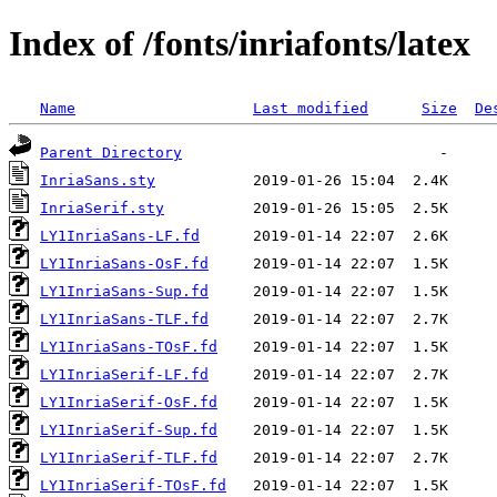
Index of /fonts/inriafonts/latex
Name
Last modified
Size
De
Parent Directory
InriaSans.sty
InriaSerif.sty
LY1InriaSans-LF.fd
LY1InriaSans-OsF.fd
LY1InriaSans-Sup.fd
LY1InriaSans-TLF.fd
LY1InriaSans-TOsF.fd
LY1InriaSerif-LF.fd
LY1InriaSerif-OsF.fd
LY1InriaSerif-Sup.fd
LY1InriaSerif-TLF.fd
LY1InriaSerif-TOsF.fd