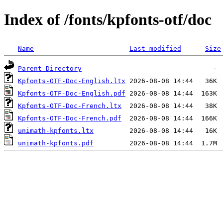
Index of /fonts/kpfonts-otf/doc
Name
Last modified
Size
Parent Directory
Kpfonts-OTF-Doc-English.ltx
Kpfonts-OTF-Doc-English.pdf
Kpfonts-OTF-Doc-French.ltx
Kpfonts-OTF-Doc-French.pdf
unimath-kpfonts.ltx
unimath-kpfonts.pdf