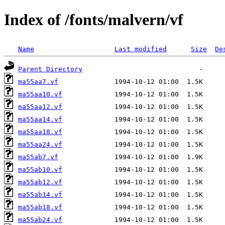
Index of /fonts/malvern/vf
Name
Last modified
Size
De
Parent Directory
ma55aa7.vf
ma55aa10.vf
ma55aa12.vf
ma55aa14.vf
ma55aa18.vf
ma55aa24.vf
ma55ab7.vf
ma55ab10.vf
ma55ab12.vf
ma55ab14.vf
ma55ab18.vf
ma55ab24.vf