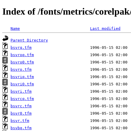
Index of /fonts/metrics/corelpa
Name
Last modified
Parent Directory
bsvrq.tfm
bsvroq.tfm
bsvro0.tfm
bsvro.tfm
bsvriq.tfm
bsvri0.tfm
bsvri.tfm
bsvrcq.tfm
bsvrc.tfm
bsvr0.tfm
bsvr.tfm
bsvbq.tfm