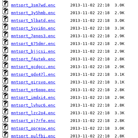
mntsprt_3sm7wd.enc
mntsprt_3y5hmb.enc
mntsprt_5lbatd.enc
mntsprt_5yvi6n.enc
mntsprt_7enqs3.enc
mntsprt_675dmr.enc
mntsprt_bjjcsi.enc
mntsprt_f4utek.enc
mntsprt_gcdgcc.enc
mntsprt_gdx47l.enc
mntsprt_girsvq.enc
mntsprt_gr6qqq.enc
mntsprt_imdxi4.enc
mntsprt_lvhuc6.enc
mntsprt_lzc2o4.enc
mntsprt_oj7rfe.enc
mntsprt_opresw.enc
mntsprt_pulfbi.enc