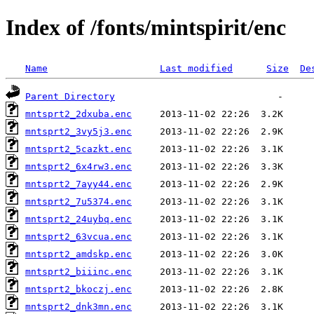
Index of /fonts/mintspirit/enc
Name
Last modified
Size
De
Parent Directory
mntsprt2_2dxuba.enc
mntsprt2_3vy5j3.enc
mntsprt2_5cazkt.enc
mntsprt2_6x4rw3.enc
mntsprt2_7ayy44.enc
mntsprt2_7u5374.enc
mntsprt2_24uybq.enc
mntsprt2_63vcua.enc
mntsprt2_amdskp.enc
mntsprt2_biiinc.enc
mntsprt2_bkoczj.enc
mntsprt2_dnk3mn.enc