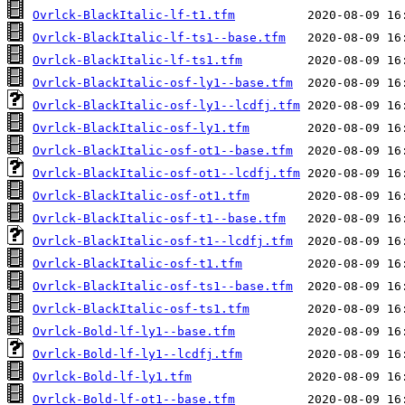
Ovrlck-BlackItalic-lf-t1.tfm
Ovrlck-BlackItalic-lf-ts1--base.tfm
Ovrlck-BlackItalic-lf-ts1.tfm
Ovrlck-BlackItalic-osf-ly1--base.tfm
Ovrlck-BlackItalic-osf-ly1--lcdfj.tfm
Ovrlck-BlackItalic-osf-ly1.tfm
Ovrlck-BlackItalic-osf-ot1--base.tfm
Ovrlck-BlackItalic-osf-ot1--lcdfj.tfm
Ovrlck-BlackItalic-osf-ot1.tfm
Ovrlck-BlackItalic-osf-t1--base.tfm
Ovrlck-BlackItalic-osf-t1--lcdfj.tfm
Ovrlck-BlackItalic-osf-t1.tfm
Ovrlck-BlackItalic-osf-ts1--base.tfm
Ovrlck-BlackItalic-osf-ts1.tfm
Ovrlck-Bold-lf-ly1--base.tfm
Ovrlck-Bold-lf-ly1--lcdfj.tfm
Ovrlck-Bold-lf-ly1.tfm
Ovrlck-Bold-lf-ot1--base.tfm