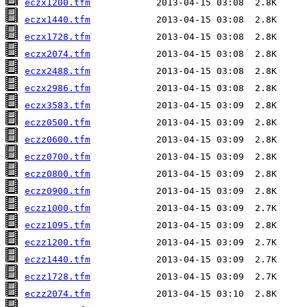
eczx1200.tfm
eczx1440.tfm
eczx1728.tfm
eczx2074.tfm
eczx2488.tfm
eczx2986.tfm
eczx3583.tfm
eczz0500.tfm
eczz0600.tfm
eczz0700.tfm
eczz0800.tfm
eczz0900.tfm
eczz1000.tfm
eczz1095.tfm
eczz1200.tfm
eczz1440.tfm
eczz1728.tfm
eczz2074.tfm