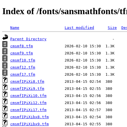
Index of /fonts/sansmathfonts/t
Name
Last modified
Size
De
Parent Directory
cmsmf8.tfm
cmsmf9.tfm
cmsmf10.tfm
cmsmf12.tfm
cmsmf17.tfm
cmsmfIPiXi8.tfm
cmsmfIPiXi9.tfm
cmsmfIPiXi10.tfm
cmsmfIPiXi12.tfm
cmsmfIPiXi17.tfm
cmsmfIPiXibx8.tfm
cmsmfIPiXibx9.tfm