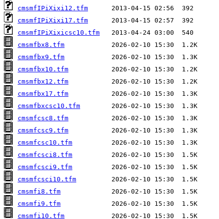
cmsmfIPiXixi12.tfm
cmsmfIPiXixi17.tfm
cmsmfIPiXixicsc10.tfm
cmsmfbx8.tfm
cmsmfbx9.tfm
cmsmfbx10.tfm
cmsmfbx12.tfm
cmsmfbx17.tfm
cmsmfbxcsc10.tfm
cmsmfcsc8.tfm
cmsmfcsc9.tfm
cmsmfcsc10.tfm
cmsmfcsci8.tfm
cmsmfcsci9.tfm
cmsmfcsci10.tfm
cmsmfi8.tfm
cmsmfi9.tfm
cmsmfi10.tfm