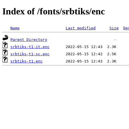
Index of /fonts/srbtiks/enc
Name
Last modified
Size
De
Parent Directory
srbtiks-t1-it.enc
srbtiks-t1-sc.enc
srbtiks-t1.enc