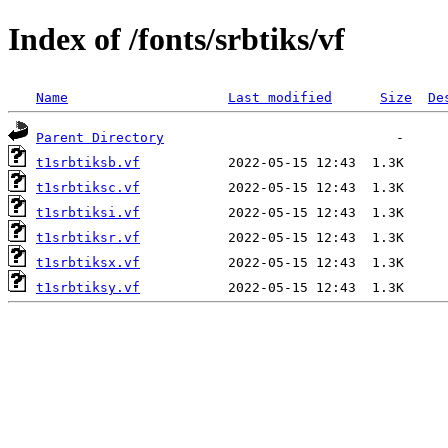
Index of /fonts/srbtiks/vf
Name
Last modified
Size
De
Parent Directory
t1srbtiksb.vf
t1srbtiksc.vf
t1srbtiksi.vf
t1srbtiksr.vf
t1srbtiksx.vf
t1srbtiksy.vf