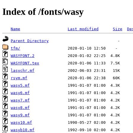
Index of /fonts/wasy
Name
Last modified
Size
De
Parent Directory
tfm/
WASYFONT.2
WASYFONT.tex
lasychr.mf
rsym.mf
wasy5.mf
wasy6.mf
wasy7.mf
wasy8.mf
wasy9.mf
wasy10.mf
wasyb10.mf