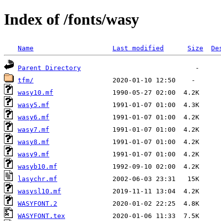
Index of /fonts/wasy
Name
Last modified
Size
De
Parent Directory
tfm/
wasy10.mf
wasy5.mf
wasy6.mf
wasy7.mf
wasy8.mf
wasy9.mf
wasyb10.mf
lasychr.mf
wasysl10.mf
WASYFONT.2
WASYFONT.tex