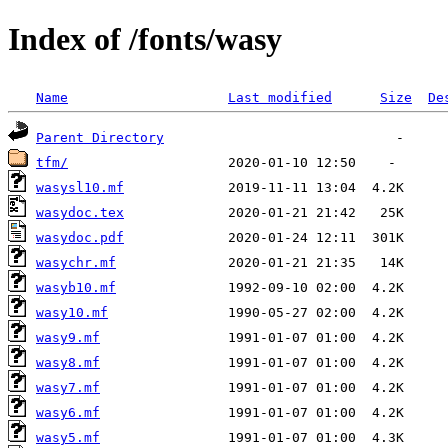
Index of /fonts/wasy
Name
Last modified
Size
De
Parent Directory
tfm/
wasysl10.mf
wasydoc.tex
wasydoc.pdf
wasychr.mf
wasyb10.mf
wasy10.mf
wasy9.mf
wasy8.mf
wasy7.mf
wasy6.mf
wasy5.mf