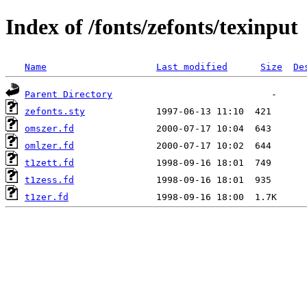
Index of /fonts/zefonts/texinput
Name
Last modified
Size
De
Parent Directory
zefonts.sty
omszer.fd
omlzer.fd
t1zett.fd
t1zess.fd
t1zer.fd