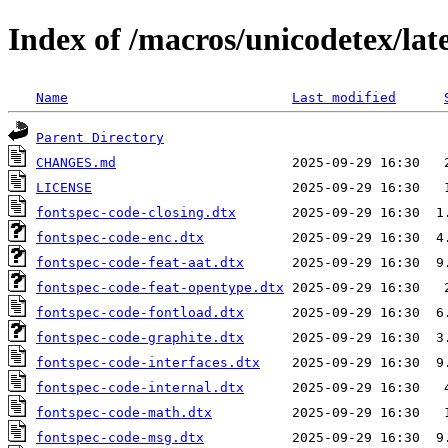
Index of /macros/unicodetex/lat
Name
Last modified
Parent Directory
CHANGES.md
LICENSE
fontspec-code-closing.dtx
fontspec-code-enc.dtx
fontspec-code-feat-aat.dtx
fontspec-code-feat-opentype.dtx
fontspec-code-fontload.dtx
fontspec-code-graphite.dtx
fontspec-code-interfaces.dtx
fontspec-code-internal.dtx
fontspec-code-math.dtx
fontspec-code-msg.dtx