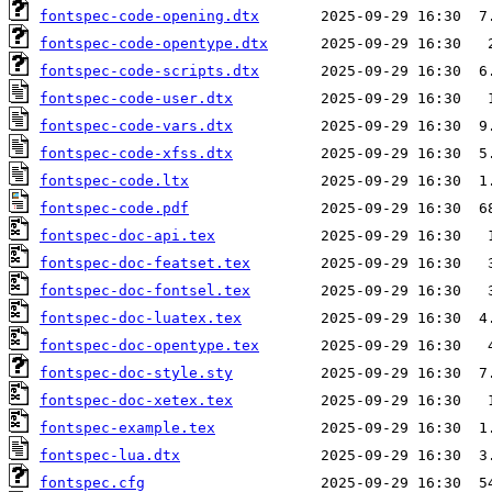
fontspec-code-opening.dtx
fontspec-code-opentype.dtx
fontspec-code-scripts.dtx
fontspec-code-user.dtx
fontspec-code-vars.dtx
fontspec-code-xfss.dtx
fontspec-code.ltx
fontspec-code.pdf
fontspec-doc-api.tex
fontspec-doc-featset.tex
fontspec-doc-fontsel.tex
fontspec-doc-luatex.tex
fontspec-doc-opentype.tex
fontspec-doc-style.sty
fontspec-doc-xetex.tex
fontspec-example.tex
fontspec-lua.dtx
fontspec.cfg