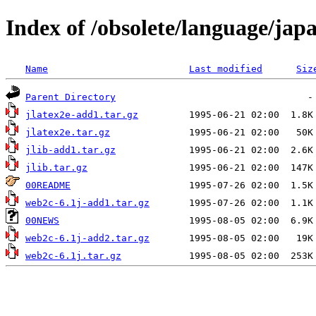
Index of /obsolete/language/japa
Name
Last modified
Siz
Parent Directory
jlatex2e-add1.tar.gz
jlatex2e.tar.gz
jlib-add1.tar.gz
jlib.tar.gz
00README
web2c-6.1j-add1.tar.gz
00NEWS
web2c-6.1j-add2.tar.gz
web2c-6.1j.tar.gz