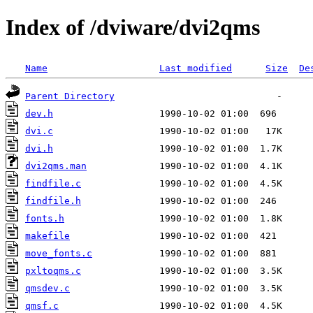
Index of /dviware/dvi2qms
Name
Last modified
Size
De
Parent Directory
dev.h
dvi.c
dvi.h
dvi2qms.man
findfile.c
findfile.h
fonts.h
makefile
move_fonts.c
pxltoqms.c
qmsdev.c
qmsf.c