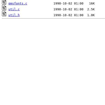
qmsfonts.c
util.c
util.h